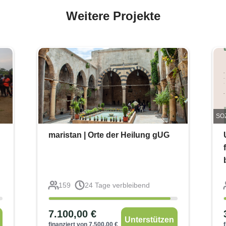
Weitere Projekte
SO
maristan | Orte der Heilung gUG
159
24
Tage verbleibend
7.100,00
€
Unterstützen
finanziert von
7.500,00
€