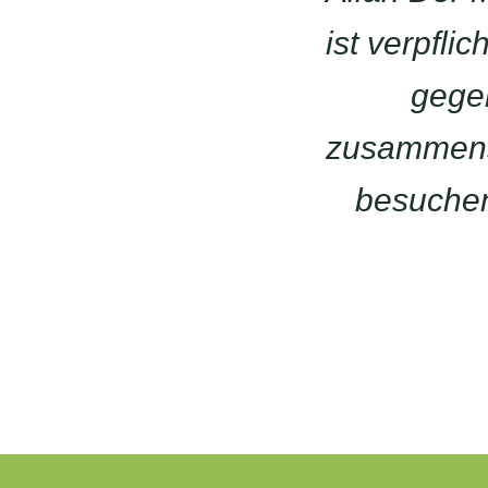
ist verpfli
gegen
zusammense
besuchen