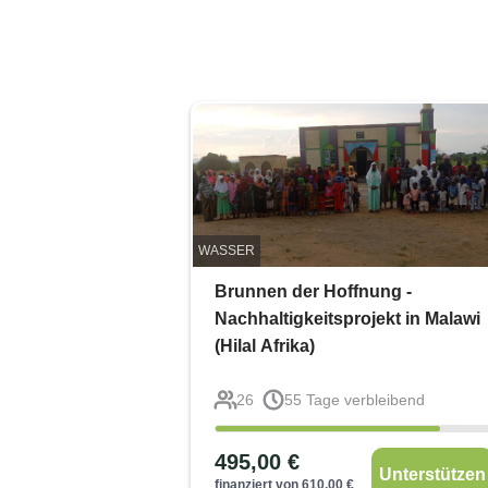
WASSER
Brunnen der Hoffnung -
Nachhaltigkeitsprojekt in Malawi
(Hilal Afrika)
26
55
Tage verbleibend
495,00
€
Unterstützen
finanziert von
610,00
€