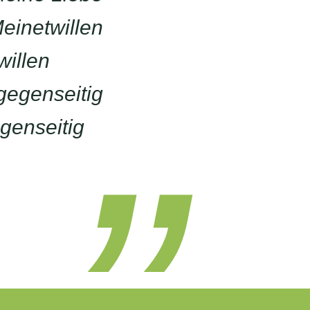
Meinetwillen
willen
gegenseitig
genseitig