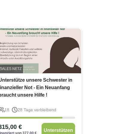
ZIALES NETZ
Unterstütze unsere Schwester in
finanzieller Not - Ein Neuanfang
braucht unsere Hilfe !
18
28
Tage verbleibend
315,00
€
Unterstützen
finanziert von
377,00
€