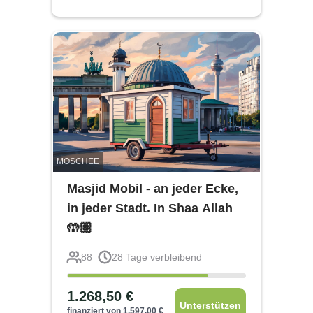
MOSCHEE
Masjid Mobil - an jeder Ecke,
in jeder Stadt. In Shaa Allah
🤲🏽
88
28
Tage verbleibend
1.268,50
€
Unterstützen
finanziert von
1.597,00
€