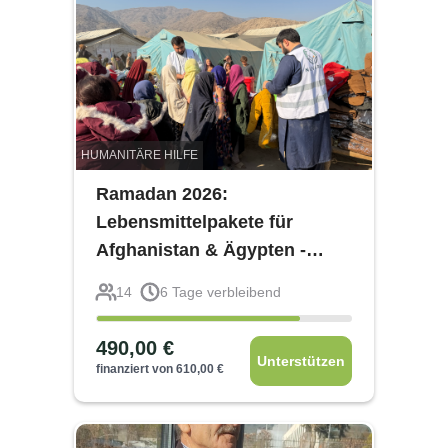
HUMANITÄRE HILFE
Ramadan 2026:
Lebensmittelpakete für
Afghanistan & Ägypten -
Nuvarah e.V.
14
6
Tage verbleibend
490,00
€
Unterstützen
finanziert von
610,00
€