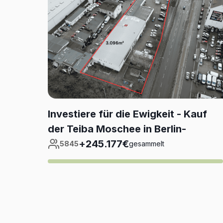
Investiere für die Ewigkeit - Kauf
der Teiba Moschee in Berlin-
Spandau!
+
245.177€
5845
gesammelt