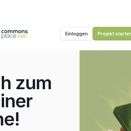
Einloggen
Projekt starte
ah zum
einer
ne!